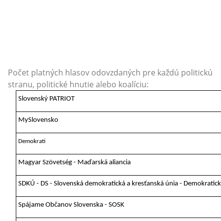
Počet platných hlasov odovzdaných pre každú politickú
stranu, politické hnutie alebo koalíciu:
Slovenský PATRIOT
MySlovensko
Demokrati
Magyar Szövetség - Maďarská aliancia
SDKÚ - DS - Slovenská demokratická a kresťanská únia - Demokratick
Spájame Občanov Slovenska - SOSK