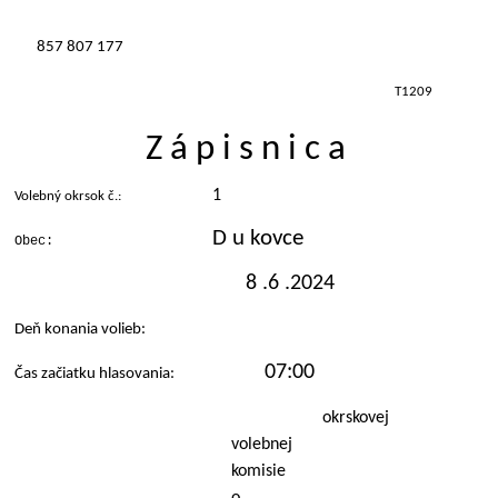
857 807 177
T1209
Z á p i s n i c a
1
Volebný okrsok č.:
D u kovce
Obec:
8 .6 .2024
Deň konania volieb:
07:00
Čas začiatku hlasovania:
okrskovej
volebnej
komisie