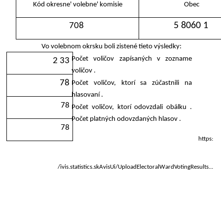
Kód okresne' volebne' komisie
Obec
5 8060 1
708
Vo volebnom okrsku boli zistené tieto výsledky:
Počet voličov zapísaných v zozname
2 33
voličov .
78
Počet voličov, ktorí sa zúčastnili na
hlasovaní .
78
Počet voličov, ktorí odovzdali obálku .
Počet platných odovzdaných hlasov .
78
https:
/ivis.statistics.skAvisUi/UploadElectoralWardVotingResults...