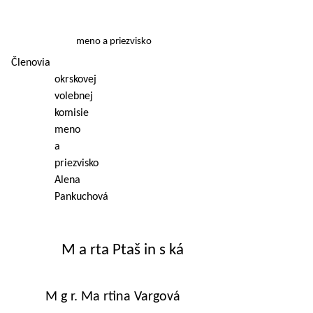
meno a priezvisko
Členovia
okrskovej
volebnej
komisie
meno
a
priezvisko
Alena
Pankuchová
M a rta Ptaš in s ká
M g r. Ma rtina Vargová