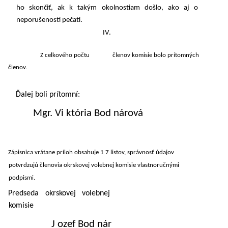
ho skončiť, ak k takým okolnostiam došlo, ako aj o
neporušenosti pečatí.
IV.
Z celkového počtu členov komisie bolo prítomných
členov.
Ďalej boli prítomní:
Mgr. Vi któria Bod nárová
Zápisnica vrátane príloh obsahuje 1 7 listov, správnosť údajov
potvrdzujú členovia okrskovej volebnej komisie vlastnoručnými
podpismi.
Predseda okrskovej volebnej
komisie
J ozef Bod nár