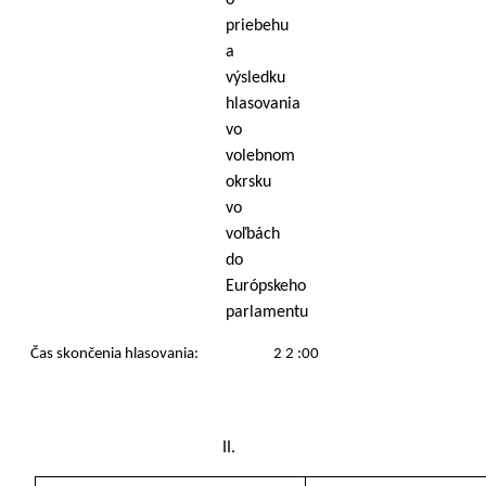
o
priebehu
a
výsledku
hlasovania
vo
volebnom
okrsku
vo
voľbách
do
Európskeho
parlamentu
Čas skončenia hlasovania: 2 2 :00
II.