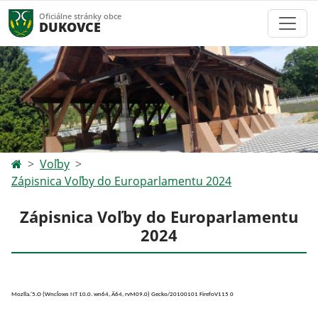
Oficiálne stránky obce
DUKOVCE
Voľby
Zápisnica Voľby do Europarlamentu 2024
Zápisnica Voľby do Europarlamentu
2024
Mozlla.'5.O (Wncĺows NT 10.0. wn64, Ä64, rvM09.0) Gecko/20100101 FirefoV115 0