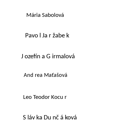
Mária Sabolová
Pavo l Ja r žabe k
J ozefín a G irmalová
And rea Maťašová
Leo Teodor Kocu r
S láv ka Du nč á ková