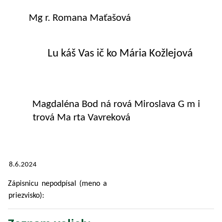
Mg r. Romana Maťašová
Lu káš Vas ič ko Mária Kožlejová
Magdaléna Bod ná rová Miroslava G m i
trová Ma rta Vavreková
8.6.2024
Zápisnicu nepodpísal (meno a
priezvisko):