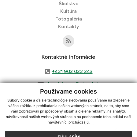
Školstvo
Kultúra
Fotogaléria
Kontakty
Kontaktné informácie
+421 903 032 343
obecdukovce@wi-net.sk
Používame cookies
Súbory cookie a ďalšie technológie sledovania používame na zlepšenie
vášho zážitku z prehliadania našich webových stránok, na to, aby sme
využite možnosť získavania aktuálnych informácií s využitím RSS
,
vám zobrazovali prispôsobený obsah a cielené reklamy, na analýzu
návštevnosti našich webových stránok a na pochopenie toho, odkiaľ naši
CMS systém (redakčný) systém ECHELON 2,
Mapa stránok
,
web portál
,
návštevníci prichádzajú.
webhosting
,
webex.digital, s.r.o.
,
domény
,
registrácia domény
,
spoločnosť webex.digital, s.r.o.
,
technický prevádzkovateľ
SÚHLASÍM