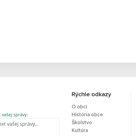
Rýchle odkazy
O obci
t vašej správy:
História obce
Školstvo
Kultúra