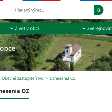
Hľadaný výraz...
Život v obci
Zverejňova
 obce
Obecné zastupiteľstvo
Uznesenia OZ
nesenia OZ