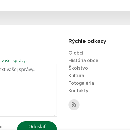
Rýchle odkazy
O obci
t vašej správy:
História obce
Školstvo
Kultúra
Fotogaléria
Kontakty
Odoslať
ím