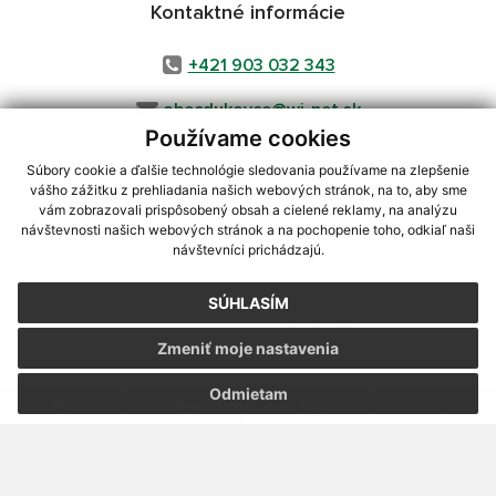
Kontaktné informácie
+421 903 032 343
obecdukovce@wi-net.sk
Používame cookies
Súbory cookie a ďalšie technológie sledovania používame na zlepšenie
vášho zážitku z prehliadania našich webových stránok, na to, aby sme
využite možnosť získavania aktuálnych informácií s využitím RSS
,
vám zobrazovali prispôsobený obsah a cielené reklamy, na analýzu
návštevnosti našich webových stránok a na pochopenie toho, odkiaľ naši
CMS systém (redakčný) systém ECHELON 2,
Mapa stránok
,
web portál
,
návštevníci prichádzajú.
webhosting
,
webex.digital, s.r.o.
,
domény
,
registrácia domény
,
spoločnosť webex.digital, s.r.o.
,
technický prevádzkovateľ
SÚHLASÍM
Posledná aktualizácia:
04.08.2026
Zmeniť moje nastavenia
Vytlačiť stránku
|
Vyhlásenie o prístupnosti
Autorské práva
|
Cookies
Odmietam
webdesign
|