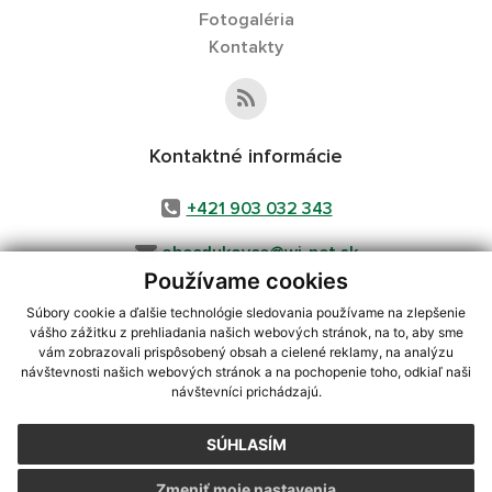
Fotogaléria
Kontakty
Kontaktné informácie
+421 903 032 343
obecdukovce@wi-net.sk
Používame cookies
Súbory cookie a ďalšie technológie sledovania používame na zlepšenie
vášho zážitku z prehliadania našich webových stránok, na to, aby sme
využite možnosť získavania aktuálnych informácií s využitím RSS
,
vám zobrazovali prispôsobený obsah a cielené reklamy, na analýzu
CMS systém (redakčný) systém ECHELON 2,
Mapa stránok
,
web portál
,
návštevnosti našich webových stránok a na pochopenie toho, odkiaľ naši
návštevníci prichádzajú.
webhosting
,
webex.digital, s.r.o.
,
domény
,
registrácia domény
,
spoločnosť webex.digital, s.r.o.
,
technický prevádzkovateľ
SÚHLASÍM
Posledná aktualizácia:
04.08.2026
Zmeniť moje nastavenia