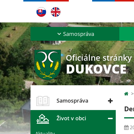
Samospráva
Oficiálne stránky
DUKOVCE
Samospráva
De
Život v obci
20
Aktuality