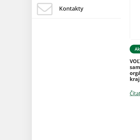
Kontakty
Ak
VOĽ
sam
org
kra
Číta