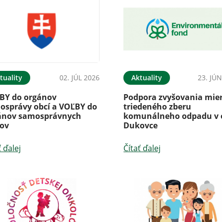
tuality
02. JÚL 2026
Aktuality
23. JÚ
BY do orgánov
Podpora zvyšovania mie
osprávy obcí a VOĽBY do
triedeného zberu
ánov samosprávnych
komunálneho odpadu v 
jov
Dukovce
ť ďalej
Čítať ďalej