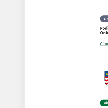
O
Poď
Onk
Číta
Ak