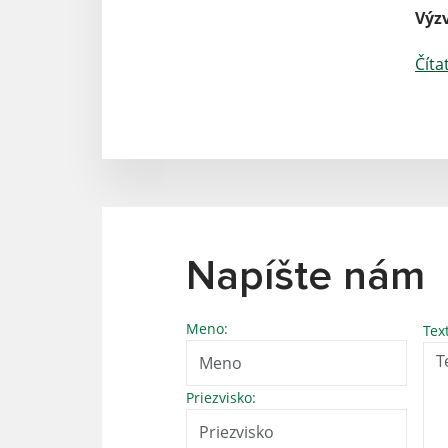
Výz
Číta
Napíšte nám
Meno:
Tex
Priezvisko: