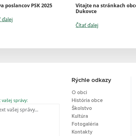
va poslancov PSK 2025
Vitajte na stránkach obc
Dukovce
ť ďalej
Čítať ďalej
Rýchle odkazy
O obci
t vašej správy:
História obce
Školstvo
Kultúra
Fotogaléria
Kontakty