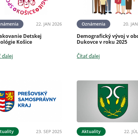
známenia
22. JAN 2026
Oznámenia
20. JA
akovanie Detskej
Demografický vývoj v ob
ológie Košice
Dukovce v roku 2025
ť ďalej
Čítať ďalej
tuality
23. SEP 2025
Aktuality
22. JÚ