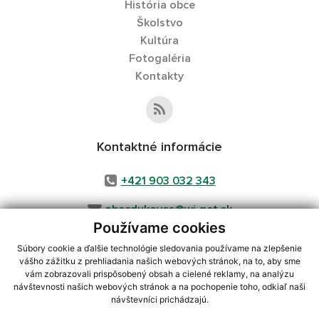
História obce
Školstvo
Kultúra
Fotogaléria
Kontakty
Kontaktné informácie
+421 903 032 343
obecdukovce@wi-net.sk
Používame cookies
Súbory cookie a ďalšie technológie sledovania používame na zlepšenie
vášho zážitku z prehliadania našich webových stránok, na to, aby sme
využite možnosť získavania aktuálnych informácií s využitím RSS
,
vám zobrazovali prispôsobený obsah a cielené reklamy, na analýzu
návštevnosti našich webových stránok a na pochopenie toho, odkiaľ naši
CMS systém (redakčný) systém ECHELON 2,
Mapa stránok
,
web portál
,
návštevníci prichádzajú.
webhosting
,
webex.digital, s.r.o.
,
domény
,
registrácia domény
,
spoločnosť webex.digital, s.r.o.
,
technický prevádzkovateľ