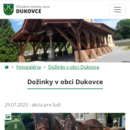
Oficiálne stránky obce
DUKOVCE
Fotogaléria
Dožinky v obci Dukovce
Dožinky v obci Dukovce
29.07.2023 - akcia pre ľudí