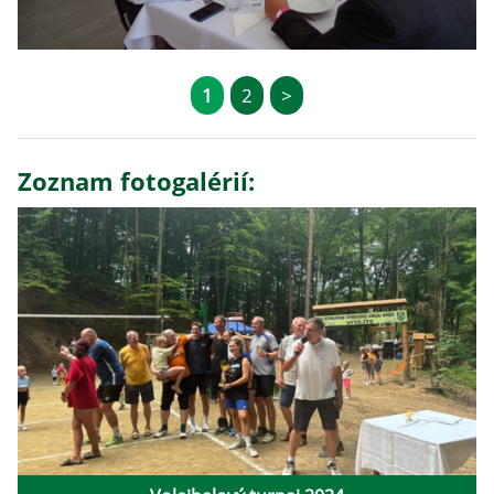
1
2
>
Zoznam fotogalérií: